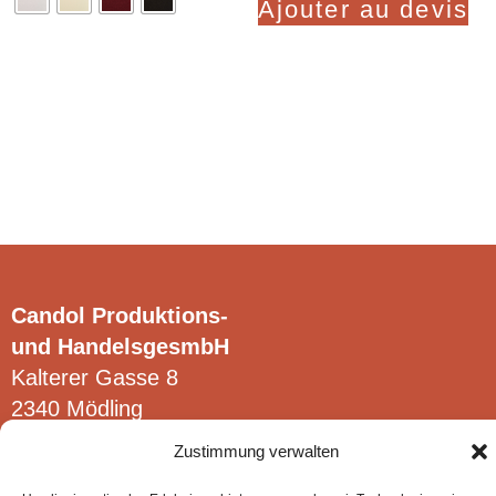
Ajouter au devis
plusieurs
variations.
Clear
Les
options
peuvent
être
choisies
sur
la
page
Candol Produktions-
du
und HandelsgesmbH
produit
Kalterer Gasse 8
2340 Mödling
Zustimmung verwalten