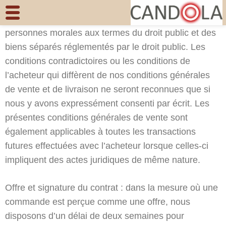
conditions générales de vente et de livraison sont
Skip
applicables uniquement aux entreprises et aux
to
personnes morales aux termes du droit public et des
content
biens séparés réglementés par le droit public. Les
(Press
conditions contradictoires ou les conditions de
Enter)
l’acheteur qui diffèrent de nos conditions générales
de vente et de livraison ne seront reconnues que si
nous y avons expressément consenti par écrit. Les
présentes conditions générales de vente sont
également applicables à toutes les transactions
futures effectuées avec l’acheteur lorsque celles-ci
impliquent des actes juridiques de même nature.
Offre et signature du contrat : dans la mesure où une
commande est perçue comme une offre, nous
disposons d’un délai de deux semaines pour