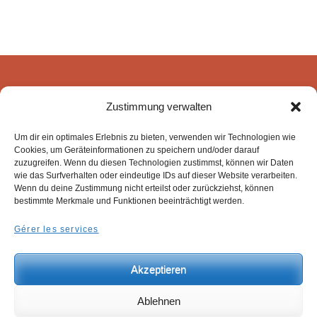
être
chois
sur
la
page
Candol Produktions-
Zustimmung verwalten
du
und HandelsgesmbH
produ
Kalterer Gasse 8
Um dir ein optimales Erlebnis zu bieten, verwenden wir Technologien wie
Cookies, um Geräteinformationen zu speichern und/oder darauf
2340 Mödling
zuzugreifen. Wenn du diesen Technologien zustimmst, können wir Daten
wie das Surfverhalten oder eindeutige IDs auf dieser Website verarbeiten.
Wenn du deine Zustimmung nicht erteilst oder zurückziehst, können
bestimmte Merkmale und Funktionen beeinträchtigt werden.
Gérer les services
© Candol Produktions- und HandelsgesmbH.
Akzeptieren
Ablehnen