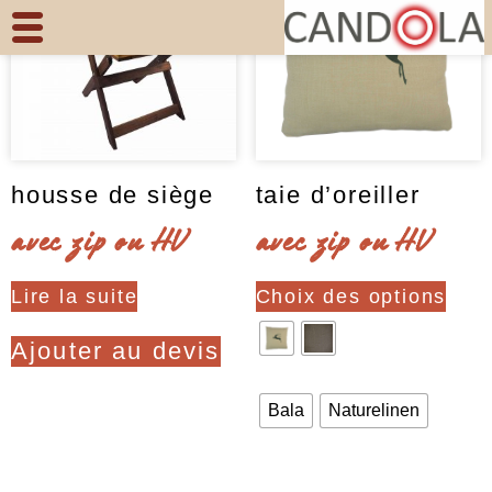
Skip
to
content
(Press
Enter)
housse de siège
taie d’oreiller
avec zip ou HV
avec zip ou HV
Ce
Lire la suite
Choix des options
produ
a
Ajouter au devis
plusi
varia
Bala
Naturelinen
Les
optio
Clear
peuv