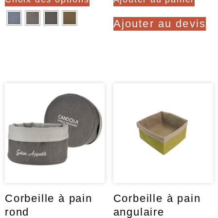
produit
a
Ajouter au devis
plusieurs
variations.
Clear
Les
options
peuvent
être
choisies
sur
la
page
du
produit
Corbeille à pain
Corbeille à pain
rond
angulaire