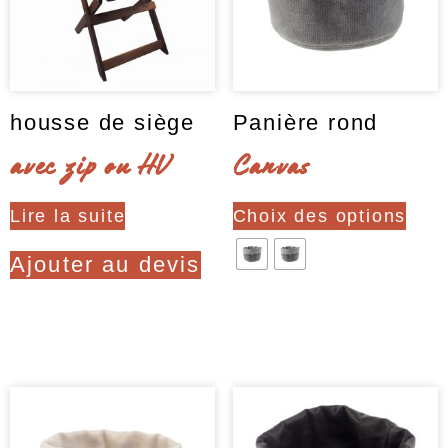
la
page
page
du
du
produ
produit
housse de siège
Panière rond
avec zip ou HV
Canvas
Ce
Lire la suite
Choix des options
produ
a
Ajouter au devis
plusi
varia
Clear
Les
optio
peuv
être