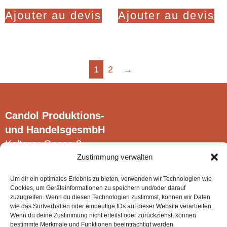
Ajouter au devis
Ajouter au devis
1
2
→
Candol Produktions-
und HandelsgesmbH
Kalterer Gasse 8
Zustimmung verwalten
2340 Mödling
Um dir ein optimales Erlebnis zu bieten, verwenden wir Technologien wie
Cookies, um Geräteinformationen zu speichern und/oder darauf
zuzugreifen. Wenn du diesen Technologien zustimmst, können wir Daten
wie das Surfverhalten oder eindeutige IDs auf dieser Website verarbeiten.
Wenn du deine Zustimmung nicht erteilst oder zurückziehst, können
© Candol Produktions- und HandelsgesmbH.
bestimmte Merkmale und Funktionen beeinträchtigt werden.