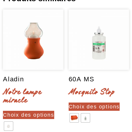
Aladin
60A MS
Notre lampe
Mosquito Stop
miracle
Ce
Choix des options
Ce
produ
Choix des options
produit
a
a
plusi