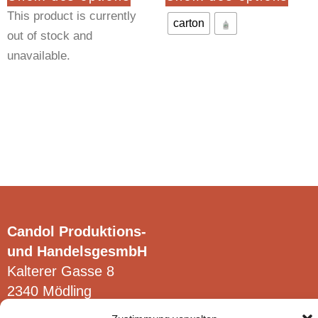
produit
produ
This product is currently
a
a
carton
out of stock and
plusieurs
plusi
unavailable.
variations.
varia
Clear
Les
Les
options
optio
peuvent
peuv
être
être
choisies
chois
sur
sur
la
la
page
page
Candol Produktions-
du
du
und HandelsgesmbH
produit
produ
Kalterer Gasse 8
2340 Mödling