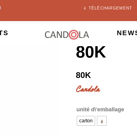
⇓ TÉLÉCHARGEMENT
TS
NEW
80K
80K
Candola
unité d\'emballage
carton