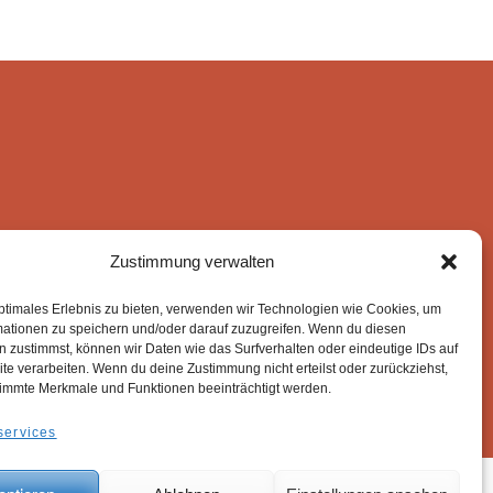
la
e
page
du
duit
produit
Zustimmung verwalten
ptimales Erlebnis zu bieten, verwenden wir Technologien wie Cookies, um
mationen zu speichern und/oder darauf zuzugreifen. Wenn du diesen
 zustimmst, können wir Daten wie das Surfverhalten oder eindeutige IDs auf
te verarbeiten. Wenn du deine Zustimmung nicht erteilst oder zurückziehst,
immte Merkmale und Funktionen beeinträchtigt werden.
services