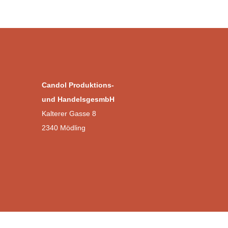
la
page
du
produit
Candol Produktions-
und HandelsgesmbH
Kalterer Gasse 8
2340 Mödling