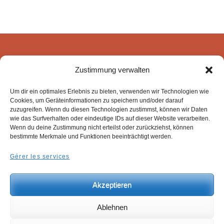
peuvent
optio
être
peuv
choisies
être
sur
chois
Candol Produktions-
la
sur
Zustimmung verwalten
und HandelsgesmbH
page
la
Kalterer Gasse 8
Um dir ein optimales Erlebnis zu bieten, verwenden wir Technologien wie
du
page
Cookies, um Geräteinformationen zu speichern und/oder darauf
2340 Mödling
produit
du
zuzugreifen. Wenn du diesen Technologien zustimmst, können wir Daten
wie das Surfverhalten oder eindeutige IDs auf dieser Website verarbeiten.
produ
Wenn du deine Zustimmung nicht erteilst oder zurückziehst, können
bestimmte Merkmale und Funktionen beeinträchtigt werden.
Gérer les services
© Candol Produktions- und HandelsgesmbH.
Akzeptieren
Ablehnen