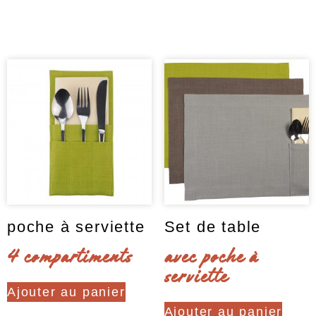
Clear
peuvent
être
choisies
sur
la
page
du
produit
poche à serviette
Set de table
4 compartiments
avec poche à
serviette
Ajouter au panier
Ajouter au panier