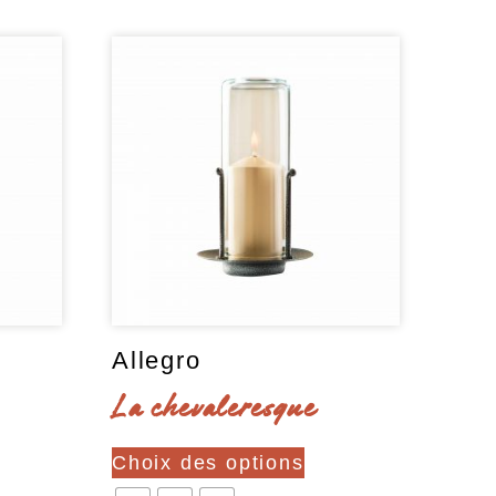
Allegro
La chevaleresque
Ce
Choix des options
duit
produit