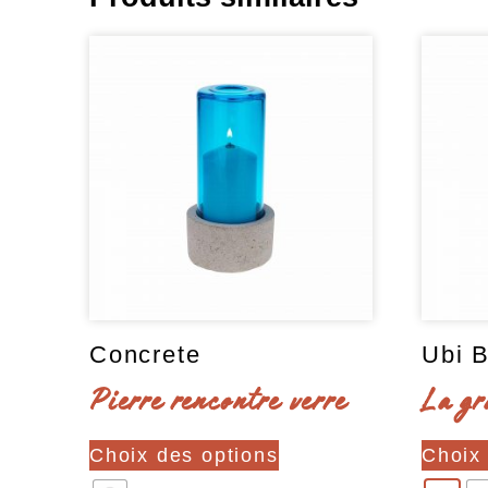
Concrete
Ubi B
Pierre rencontre verre
La gr
Ce
Choix des options
Choix
produit