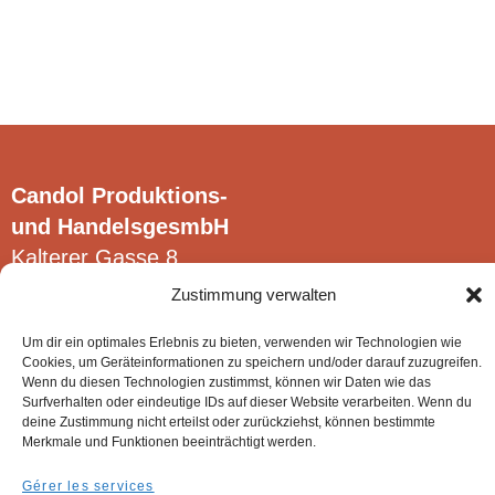
varia
Clear
Les
optio
peuv
être
chois
Candol Produktions-
sur
und HandelsgesmbH
la
Kalterer Gasse 8
page
2340 Mödling
Zustimmung verwalten
du
produ
Um dir ein optimales Erlebnis zu bieten, verwenden wir Technologien wie
Cookies, um Geräteinformationen zu speichern und/oder darauf zuzugreifen.
Wenn du diesen Technologien zustimmst, können wir Daten wie das
Surfverhalten oder eindeutige IDs auf dieser Website verarbeiten. Wenn du
© Candol Produktions- und HandelsgesmbH.
deine Zustimmung nicht erteilst oder zurückziehst, können bestimmte
Merkmale und Funktionen beeinträchtigt werden.
Gérer les services