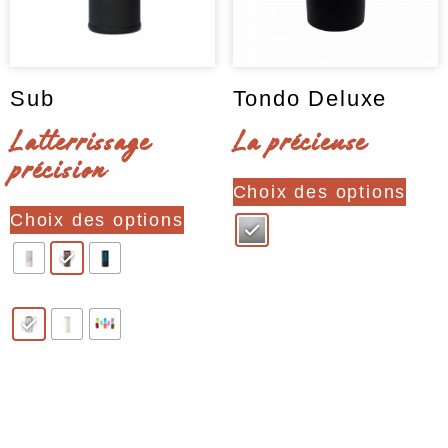
Sub
Tondo Deluxe
Latterrissage
La précieuse
précision
Ce
Choix des options
Ce
produ
Choix des options
produit
a
a
plusi
plusieurs
varia
Clear
variations.
Les
Les
optio
options
peuv
Clear
peuvent
être
être
chois